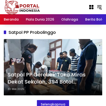
Langsung
ke
konten
Beranda
Piala Dunia 2026
Olahraga
Berita Bola H
Satpol PP Probolinggo
Satpol PP Gerebek Toko Miras
Dekat Sekolah, 394 Botol
Diamankan
30 Mei 2025
Selengkapnya