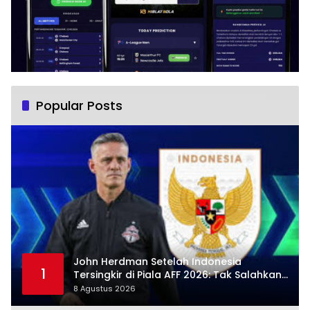
Popular Posts
John Herdman Setelah Indonesia
1
Tersingkir di Piala AFF 2026: Tak Salahkan
Wasit, Mitchell Baker Tetap Jadi Modal
8 Agustus 2026