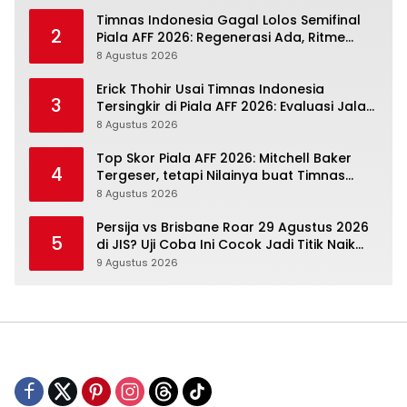
Timnas Indonesia Gagal Lolos Semifinal
2
Piala AFF 2026: Regenerasi Ada, Ritme
Kompetisi Masih Harus Mengejar
8 Agustus 2026
Erick Thohir Usai Timnas Indonesia
3
Tersingkir di Piala AFF 2026: Evaluasi Jalan,
Agenda Berikutnya Sudah Dekat
8 Agustus 2026
Top Skor Piala AFF 2026: Mitchell Baker
4
Tergeser, tetapi Nilainya buat Timnas
Indonesia Justru Naik
8 Agustus 2026
Persija vs Brisbane Roar 29 Agustus 2026
5
di JIS? Uji Coba Ini Cocok Jadi Titik Naik
Macan Kemayoran
9 Agustus 2026