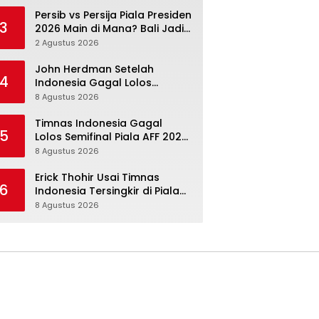
Persib vs Persija Piala Presiden
3
2026 Main di Mana? Bali Jadi
Venue Semifinal, Ritmenya
2 Agustus 2026
Beda
John Herdman Setelah
4
Indonesia Gagal Lolos
Semifinal Piala AFF 2026:
8 Agustus 2026
Mitchell Baker Menjanjikan,
Pemain Senior Terpukul
Timnas Indonesia Gagal
5
Lolos Semifinal Piala AFF 2026,
tetapi Ini Memang Belum
8 Agustus 2026
Garis Akhir
Erick Thohir Usai Timnas
6
Indonesia Tersingkir di Piala
AFF 2026: Evaluasi Jalan,
8 Agustus 2026
Agenda Berikutnya Menunggu