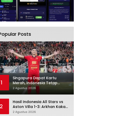
Popular Posts
Singapura Dapat Kartu
1
Merah, Indonesia Tetap
Gagal Menang: Di Sini
2 Agustus 2026
Pertandingan Berbelok
Hasil Indonesia All Stars vs
2
Aston Villa 1-3: Arkhan Kaka
Balas, Villa Tetap Terlalu Rapi
2 Agustus 2026