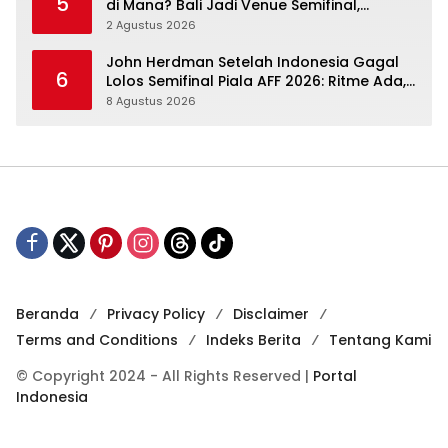
5
di Mana? Bali Jadi Venue Semifinal,
Ritmenya Beda
2 Agustus 2026
John Herdman Setelah Indonesia Gagal
6
Lolos Semifinal Piala AFF 2026: Ritme Ada,
Kematangan Belum Penuh
8 Agustus 2026
Beranda
Privacy Policy
Disclaimer
Terms and Conditions
Indeks Berita
Tentang Kami
© Copyright 2024 - All Rights Reserved |
Portal
Indonesia