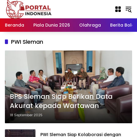
Langsung
ke
konten
Beranda
Piala Dunia 2026
Olahraga
Berita Bola H
PWI Sleman
BPS Sleman Siap Berikan Data
Akurat kepada Wartawan
18 September 2025
PWI Sleman Siap Kolaborasi dengan