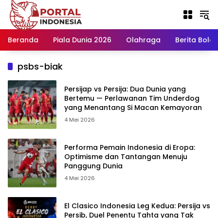
Langsung
ke
konten
Beranda
Piala Dunia 2026
Olahraga
Berita Bola H
psbs-biak
Persijap vs Persija: Dua Dunia yang
Bertemu — Perlawanan Tim Underdog
yang Menantang Si Macan Kemayoran
4 Mei 2026
Performa Pemain Indonesia di Eropa:
Optimisme dan Tantangan Menuju
Panggung Dunia
4 Mei 2026
El Clasico Indonesia Leg Kedua: Persija vs
Persib, Duel Penentu Tahta yang Tak