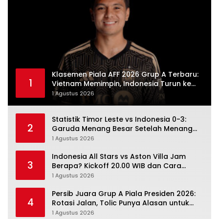
Klasemen Piala AFF 2026 Grup A Terbaru:
1
Vietnam Memimpin, Indonesia Turun ke
Posisi Tiga
1 Agustus 2026
Statistik Timor Leste vs Indonesia 0-3:
2
Garuda Menang Besar Setelah Menang
Angka Lebih Dulu
1 Agustus 2026
Indonesia All Stars vs Aston Villa Jam
3
Berapa? Kickoff 20.00 WIB dan Cara
Nonton Resminya
1 Agustus 2026
Persib Juara Grup A Piala Presiden 2026:
4
Rotasi Jalan, Tolic Punya Alasan untuk
Percaya
1 Agustus 2026