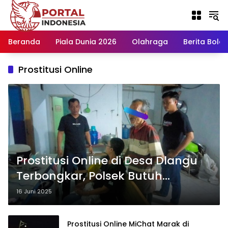
Langsung
ke
konten
Beranda
Piala Dunia 2026
Olahraga
Berita Bola H
Prostitusi Online
Prostitusi Online di Desa Dlangu
Terbongkar, Polsek Butuh
Bergerak Cepat
16 Juni 2025
Prostitusi Online MiChat Marak di