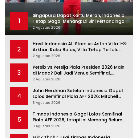
Singapura Dapat Kartu Merah, Indonesia
1
Tetap Gagal Menang: Di Sini Pertandingan
Berbelok
2 Agustus 2026
Hasil Indonesia All Stars vs Aston Villa 1-3:
2
Arkhan Kaka Balas, Villa Tetap Terlalu
Rapi
2 Agustus 2026
Persib vs Persija Piala Presiden 2026 Main
3
di Mana? Bali Jadi Venue Semifinal,
Ritmenya Beda
2 Agustus 2026
John Herdman Setelah Indonesia Gagal
4
Lolos Semifinal Piala AFF 2026: Mitchell
Baker Menjanjikan, Pemain Senior Terpukul
8 Agustus 2026
Timnas Indonesia Gagal Lolos Semifinal
5
Piala AFF 2026, tetapi Ini Memang Belum
Garis Akhir
8 Agustus 2026
Erick Thohir Usai Timnas Indonesia