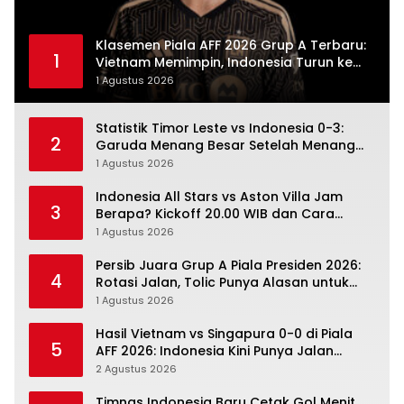
Klasemen Piala AFF 2026 Grup A Terbaru:
1
Vietnam Memimpin, Indonesia Turun ke
Posisi Tiga
1 Agustus 2026
Statistik Timor Leste vs Indonesia 0-3:
2
Garuda Menang Besar Setelah Menang
Angka Lebih Dulu
1 Agustus 2026
Indonesia All Stars vs Aston Villa Jam
3
Berapa? Kickoff 20.00 WIB dan Cara
Nonton Resminya
1 Agustus 2026
Persib Juara Grup A Piala Presiden 2026:
4
Rotasi Jalan, Tolic Punya Alasan untuk
Percaya
1 Agustus 2026
Hasil Vietnam vs Singapura 0-0 di Piala
5
AFF 2026: Indonesia Kini Punya Jalan
Terbuka
2 Agustus 2026
Timnas Indonesia Baru Cetak Gol Menit