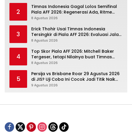
Timnas Indonesia Gagal Lolos Semifinal
2
Piala AFF 2026: Regenerasi Ada, Ritme
Kompetisi Masih Harus Mengejar
8 Agustus 2026
Erick Thohir Usai Timnas Indonesia
3
Tersingkir di Piala AFF 2026: Evaluasi Jalan,
Agenda Berikutnya Sudah Dekat
8 Agustus 2026
Top Skor Piala AFF 2026: Mitchell Baker
4
Tergeser, tetapi Nilainya buat Timnas
Indonesia Justru Naik
8 Agustus 2026
Persija vs Brisbane Roar 29 Agustus 2026
5
di JIS? Uji Coba Ini Cocok Jadi Titik Naik
Macan Kemayoran
9 Agustus 2026