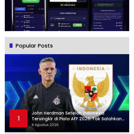
Popular Posts
John Herdman Setelah Indonesia
1
Tersingkir di Piala AFF 2026: Tak Salahkan
Wasit, Mitchell Baker Tetap Jadi Modal
8 Agustus 2026