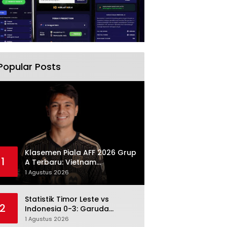
Popular Posts
Klasemen Piala AFF 2026 Grup
1
A Terbaru: Vietnam
Memimpin, Indonesia Turun ke
1 Agustus 2026
Posisi Tiga
Statistik Timor Leste vs
2
Indonesia 0-3: Garuda
Menang Besar Setelah
1 Agustus 2026