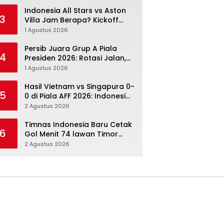
Menang Angka Lebih Dulu
Indonesia All Stars vs Aston
3
Villa Jam Berapa? Kickoff
20.00 WIB dan Cara Nonton
1 Agustus 2026
Resminya
Persib Juara Grup A Piala
4
Presiden 2026: Rotasi Jalan,
Tolic Punya Alasan untuk
1 Agustus 2026
Percaya
Hasil Vietnam vs Singapura 0-
5
0 di Piala AFF 2026: Indonesia
Kini Punya Jalan Terbuka
2 Agustus 2026
Timnas Indonesia Baru Cetak
6
Gol Menit 74 lawan Timor
Leste: Sabar, Rotasi, lalu
2 Agustus 2026
Pecah