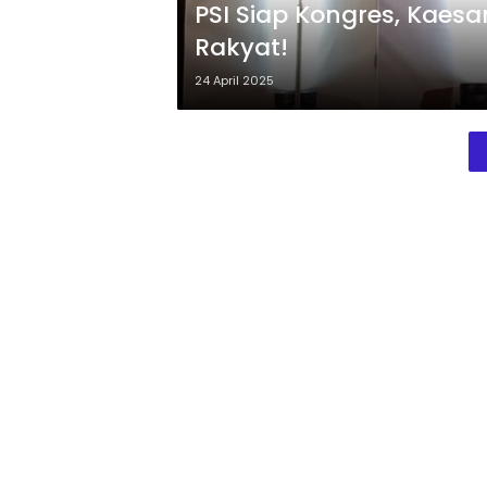
PSI Siap Kongres, Kaesang
Rakyat!
24 April 2025