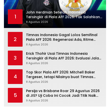
John Herdman Setelah Indonesia
1
Tersingkir di Piala AFF 2026: Tak Salahkan
Wasit, Mitchell Baker Tetap Jadi Modal
8 Agustus 2026
Timnas Indonesia Gagal Lolos Semifinal
2
Piala AFF 2026: Regenerasi Ada, Ritme
Kompetisi Masih Harus Mengejar
8 Agustus 2026
Erick Thohir Usai Timnas Indonesia
3
Tersingkir di Piala AFF 2026: Evaluasi Jalan,
Agenda Berikutnya Sudah Dekat
8 Agustus 2026
Top Skor Piala AFF 2026: Mitchell Baker
4
Tergeser, tetapi Nilainya buat Timnas
Indonesia Justru Naik
8 Agustus 2026
Persija vs Brisbane Roar 29 Agustus 2026
5
di JIS? Uji Coba Ini Cocok Jadi Titik Naik
Macan Kemayoran
9 Agustus 2026