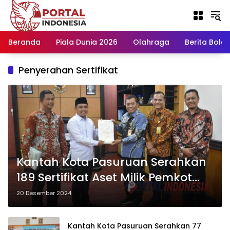
Langsung
ke
konten
Beranda
Piala Dunia 2026
Olahraga
Berita Bola H
Penyerahan Sertifikat
Kantah Kota Pasuruan Serahkan
189 Sertifikat Aset Milik Pemkot
Pasuruan, melalui Plt Walikota
20 Desember 2024
Kantah Kota Pasuruan Serahkan 77