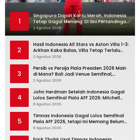
Singapura Dapat Kartu Merah, Indonesia
1
Tetap Gagal Menang: Di Sini Pertandingan
Berbelok
2 Agustus 2026
Hasil Indonesia All Stars vs Aston Villa 1-3:
2
Arkhan Kaka Balas, Villa Tetap Terlalu
Rapi
2 Agustus 2026
Persib vs Persija Piala Presiden 2026 Main
3
di Mana? Bali Jadi Venue Semifinal,
Ritmenya Beda
2 Agustus 2026
John Herdman Setelah Indonesia Gagal
4
Lolos Semifinal Piala AFF 2026: Mitchell
Baker Menjanjikan, Pemain Senior Terpukul
8 Agustus 2026
Timnas Indonesia Gagal Lolos Semifinal
5
Piala AFF 2026, tetapi Ini Memang Belum
Garis Akhir
8 Agustus 2026
Erick Thohir Usai Timnas Indonesia