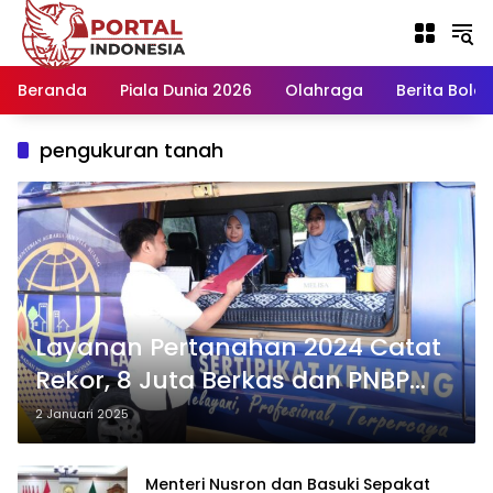
Langsung
ke
konten
Beranda
Piala Dunia 2026
Olahraga
Berita Bola H
pengukuran tanah
Layanan Pertanahan 2024 Catat
Rekor, 8 Juta Berkas dan PNBP
Rp2,9 Triliun, Tertinggi dalam Satu
2 Januari 2025
Dekade
Menteri Nusron dan Basuki Sepakat