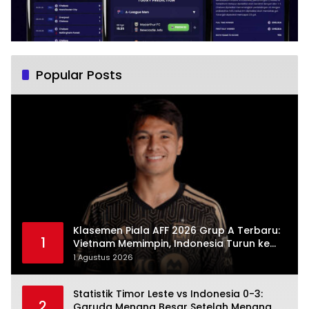
Popular Posts
Klasemen Piala AFF 2026 Grup A Terbaru:
1
Vietnam Memimpin, Indonesia Turun ke
Posisi Tiga
1 Agustus 2026
Statistik Timor Leste vs Indonesia 0-3:
2
Garuda Menang Besar Setelah Menang