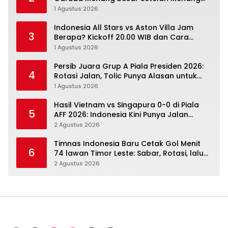
Angka Lebih Dulu
1 Agustus 2026
Indonesia All Stars vs Aston Villa Jam
3
Berapa? Kickoff 20.00 WIB dan Cara
Nonton Resminya
1 Agustus 2026
Persib Juara Grup A Piala Presiden 2026:
4
Rotasi Jalan, Tolic Punya Alasan untuk
Percaya
1 Agustus 2026
Hasil Vietnam vs Singapura 0-0 di Piala
5
AFF 2026: Indonesia Kini Punya Jalan
Terbuka
2 Agustus 2026
Timnas Indonesia Baru Cetak Gol Menit
6
74 lawan Timor Leste: Sabar, Rotasi, lalu
Pecah
2 Agustus 2026