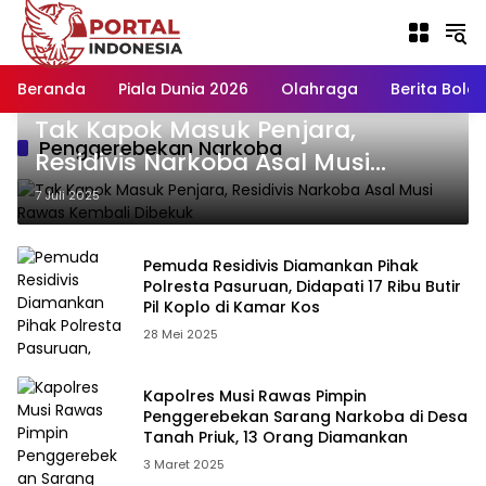
Langsung
ke
konten
Beranda
Piala Dunia 2026
Olahraga
Berita Bola H
Tak Kapok Masuk Penjara,
Penggerebekan Narkoba
Residivis Narkoba Asal Musi
Rawas Kembali Dibekuk
7 Juli 2025
Pemuda Residivis Diamankan Pihak
Polresta Pasuruan, Didapati 17 Ribu Butir
Pil Koplo di Kamar Kos
28 Mei 2025
Kapolres Musi Rawas Pimpin
Penggerebekan Sarang Narkoba di Desa
Tanah Priuk, 13 Orang Diamankan
3 Maret 2025