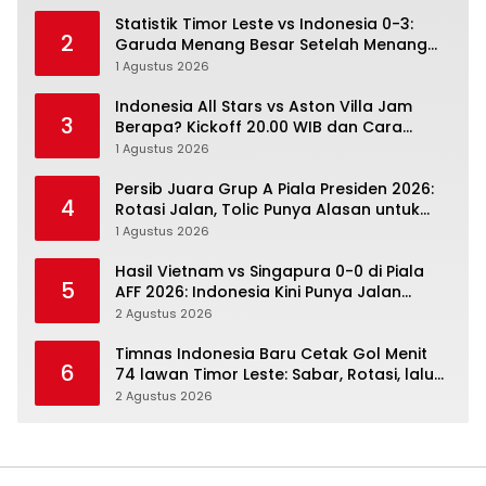
Statistik Timor Leste vs Indonesia 0-3:
2
Garuda Menang Besar Setelah Menang
Angka Lebih Dulu
1 Agustus 2026
Indonesia All Stars vs Aston Villa Jam
3
Berapa? Kickoff 20.00 WIB dan Cara
Nonton Resminya
1 Agustus 2026
Persib Juara Grup A Piala Presiden 2026:
4
Rotasi Jalan, Tolic Punya Alasan untuk
Percaya
1 Agustus 2026
Hasil Vietnam vs Singapura 0-0 di Piala
5
AFF 2026: Indonesia Kini Punya Jalan
Terbuka
2 Agustus 2026
Timnas Indonesia Baru Cetak Gol Menit
6
74 lawan Timor Leste: Sabar, Rotasi, lalu
Pecah
2 Agustus 2026