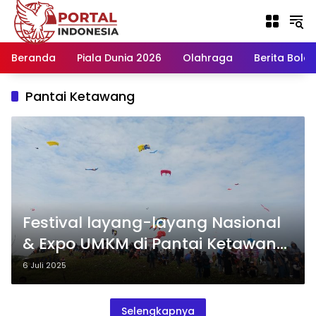
Langsung
ke
konten
Beranda
Piala Dunia 2026
Olahraga
Berita Bola H
Pantai Ketawang
Festival layang-layang Nasional
& Expo UMKM di Pantai Ketawang
Jadi Magnet Wisata dan Ekonomi
6 Juli 2025
Selengkapnya