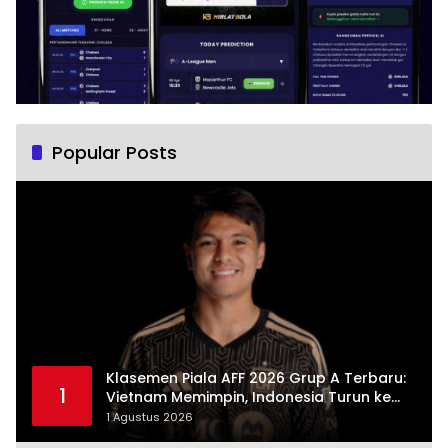
Popular Posts
Klasemen Piala AFF 2026 Grup A Terbaru:
1
Vietnam Memimpin, Indonesia Turun ke
Posisi Tiga
1 Agustus 2026