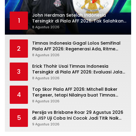
John Herdman Setelah Indonesia
1
Tersingkir di Piala AFF 2026: Tak Salahkan
Wasit, Mitchell Baker Tetap Jadi Modal
8 Agustus 2026
Timnas Indonesia Gagal Lolos Semifinal
2
Piala AFF 2026: Regenerasi Ada, Ritme
Kompetisi Masih Harus Mengejar
8 Agustus 2026
Erick Thohir Usai Timnas Indonesia
3
Tersingkir di Piala AFF 2026: Evaluasi Jalan,
Agenda Berikutnya Sudah Dekat
8 Agustus 2026
Top Skor Piala AFF 2026: Mitchell Baker
4
Tergeser, tetapi Nilainya buat Timnas
Indonesia Justru Naik
8 Agustus 2026
Persija vs Brisbane Roar 29 Agustus 2026
5
di JIS? Uji Coba Ini Cocok Jadi Titik Naik
Macan Kemayoran
9 Agustus 2026