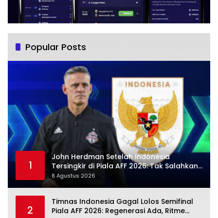
Popular Posts
John Herdman Setelah Indonesia
1
Tersingkir di Piala AFF 2026: Tak Salahkan
Wasit, Mitchell Baker Tetap Jadi Modal
8 Agustus 2026
Timnas Indonesia Gagal Lolos Semifinal
2
Piala AFF 2026: Regenerasi Ada, Ritme