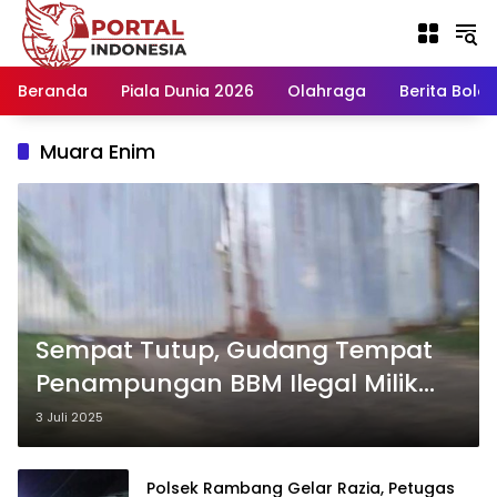
Langsung
ke
konten
Beranda
Piala Dunia 2026
Olahraga
Berita Bola H
Muara Enim
Sempat Tutup, Gudang Tempat
Penampungan BBM Ilegal Milik
Haris, Kini Kembali Beroperasi
3 Juli 2025
Polsek Rambang Gelar Razia, Petugas