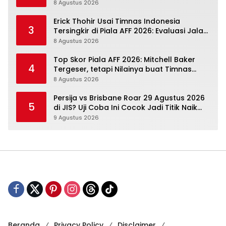
Kompetisi Masih Harus Mengejar
8 Agustus 2026
Erick Thohir Usai Timnas Indonesia
3
Tersingkir di Piala AFF 2026: Evaluasi Jalan,
Agenda Berikutnya Sudah Dekat
8 Agustus 2026
Top Skor Piala AFF 2026: Mitchell Baker
4
Tergeser, tetapi Nilainya buat Timnas
Indonesia Justru Naik
8 Agustus 2026
Persija vs Brisbane Roar 29 Agustus 2026
5
di JIS? Uji Coba Ini Cocok Jadi Titik Naik
Macan Kemayoran
9 Agustus 2026
Beranda
Privacy Policy
Disclaimer