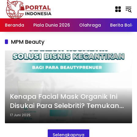
Langsung
ke
konten
Beranda
Piala Dunia 2026
Olahraga
Berita Bola H
MPM Beauty
Kenapa Facial Mask Organik Ini
Disukai Para Selebriti? Temukan
Jawabannya di Sini!
17 Juni 2025
Selengkapnya