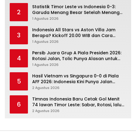
Statistik Timor Leste vs Indonesia 0-3:
2
Garuda Menang Besar Setelah Menang
Angka Lebih Dulu
1 Agustus 2026
Indonesia All Stars vs Aston Villa Jam
3
Berapa? Kickoff 20.00 WIB dan Cara
Nonton Resminya
1 Agustus 2026
Persib Juara Grup A Piala Presiden 2026:
4
Rotasi Jalan, Tolic Punya Alasan untuk
Percaya
1 Agustus 2026
Hasil Vietnam vs Singapura 0-0 di Piala
5
AFF 2026: Indonesia Kini Punya Jalan
Terbuka
2 Agustus 2026
Timnas Indonesia Baru Cetak Gol Menit
6
74 lawan Timor Leste: Sabar, Rotasi, lalu
Pecah
2 Agustus 2026