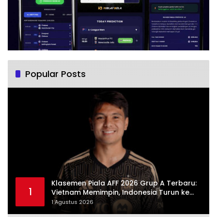
Popular Posts
Klasemen Piala AFF 2026 Grup A Terbaru:
1
Vietnam Memimpin, Indonesia Turun ke
Posisi Tiga
1 Agustus 2026