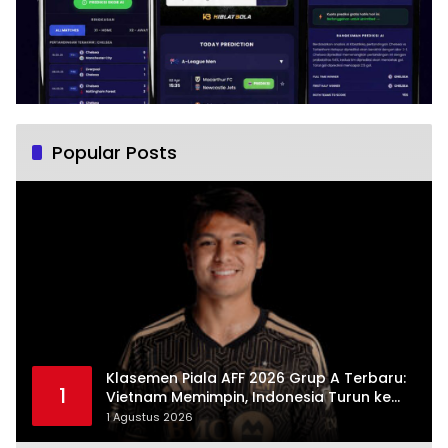
Popular Posts
Klasemen Piala AFF 2026 Grup A Terbaru:
1
Vietnam Memimpin, Indonesia Turun ke
Posisi Tiga
1 Agustus 2026