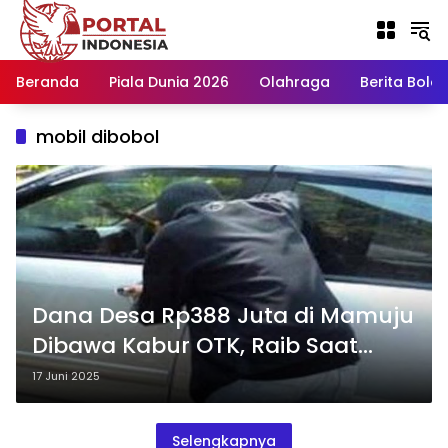
Langsung
ke
konten
Beranda
Piala Dunia 2026
Olahraga
Berita Bola H
mobil dibobol
Dana Desa Rp388 Juta di Mamuju
Dibawa Kabur OTK, Raib Saat
Ditinggal di Mobil Depan Toko
17 Juni 2025
Selengkapnya