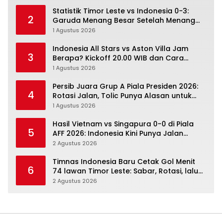
Statistik Timor Leste vs Indonesia 0-3:
2
Garuda Menang Besar Setelah Menang
Angka Lebih Dulu
1 Agustus 2026
Indonesia All Stars vs Aston Villa Jam
3
Berapa? Kickoff 20.00 WIB dan Cara
Nonton Resminya
1 Agustus 2026
Persib Juara Grup A Piala Presiden 2026:
4
Rotasi Jalan, Tolic Punya Alasan untuk
Percaya
1 Agustus 2026
Hasil Vietnam vs Singapura 0-0 di Piala
5
AFF 2026: Indonesia Kini Punya Jalan
Terbuka
2 Agustus 2026
Timnas Indonesia Baru Cetak Gol Menit
6
74 lawan Timor Leste: Sabar, Rotasi, lalu
Pecah
2 Agustus 2026