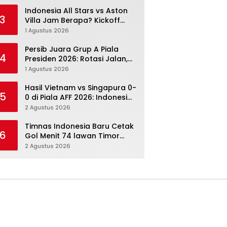
Menang Angka Lebih Dulu
Indonesia All Stars vs Aston
3
Villa Jam Berapa? Kickoff
20.00 WIB dan Cara Nonton
1 Agustus 2026
Resminya
Persib Juara Grup A Piala
4
Presiden 2026: Rotasi Jalan,
Tolic Punya Alasan untuk
1 Agustus 2026
Percaya
Hasil Vietnam vs Singapura 0-
5
0 di Piala AFF 2026: Indonesia
Kini Punya Jalan Terbuka
2 Agustus 2026
Timnas Indonesia Baru Cetak
6
Gol Menit 74 lawan Timor
Leste: Sabar, Rotasi, lalu
2 Agustus 2026
Pecah