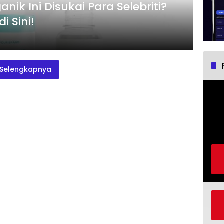
ik Ini Disukai Para Selebriti?
 Sini!
Selengkapnya