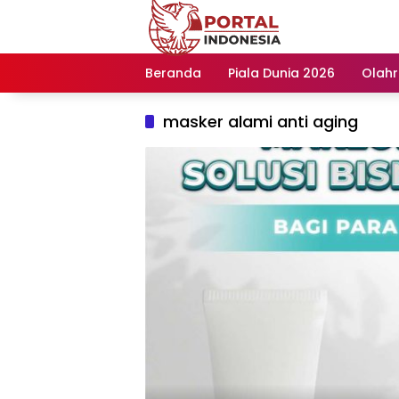
Langsung
ke
konten
Beranda
Piala Dunia 2026
Olah
masker alami anti aging