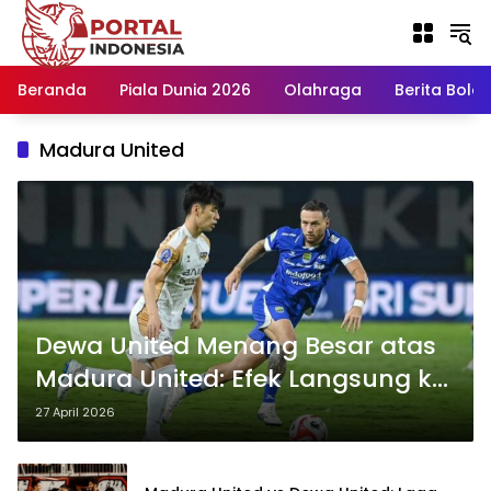
Langsung
ke
konten
Beranda
Piala Dunia 2026
Olahraga
Berita Bola H
Madura United
Dewa United Menang Besar atas
Madura United: Efek Langsung ke
Dua Sisi Klasemen
27 April 2026