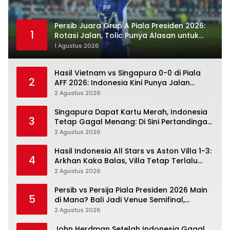
Persib Juara Grup A Piala Presiden 2026:
1
Rotasi Jalan, Tolic Punya Alasan untuk
Percaya
1 Agustus 2026
Hasil Vietnam vs Singapura 0-0 di Piala
2
AFF 2026: Indonesia Kini Punya Jalan
Terbuka
2 Agustus 2026
Singapura Dapat Kartu Merah, Indonesia
3
Tetap Gagal Menang: Di Sini Pertandingan
Berbelok
2 Agustus 2026
Hasil Indonesia All Stars vs Aston Villa 1-3:
4
Arkhan Kaka Balas, Villa Tetap Terlalu
Rapi
2 Agustus 2026
Persib vs Persija Piala Presiden 2026 Main
5
di Mana? Bali Jadi Venue Semifinal,
Ritmenya Beda
2 Agustus 2026
John Herdman Setelah Indonesia Gagal