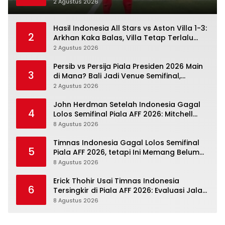
Berbelok
2 Agustus 2026
Hasil Indonesia All Stars vs Aston Villa 1-3:
2
Arkhan Kaka Balas, Villa Tetap Terlalu
Rapi
2 Agustus 2026
Persib vs Persija Piala Presiden 2026 Main
3
di Mana? Bali Jadi Venue Semifinal,
Ritmenya Beda
2 Agustus 2026
John Herdman Setelah Indonesia Gagal
4
Lolos Semifinal Piala AFF 2026: Mitchell
Baker Menjanjikan, Pemain Senior Terpukul
8 Agustus 2026
Timnas Indonesia Gagal Lolos Semifinal
5
Piala AFF 2026, tetapi Ini Memang Belum
Garis Akhir
8 Agustus 2026
Erick Thohir Usai Timnas Indonesia
6
Tersingkir di Piala AFF 2026: Evaluasi Jalan,
Agenda Berikutnya Menunggu
8 Agustus 2026