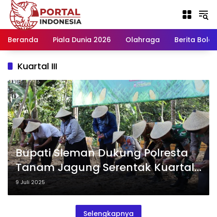
Langsung
ke
konten
Beranda
Piala Dunia 2026
Olahraga
Berita Bola H
Kuartal III
Bupati Sleman Dukung Polresta
Tanam Jagung Serentak Kuartal
III Bersama, Ini Tujuannya
9 Juli 2025
Selengkapnya