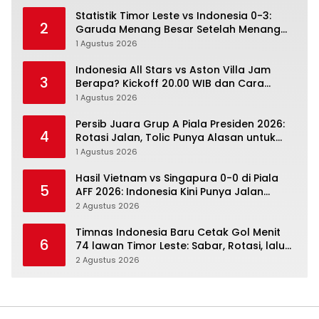
Statistik Timor Leste vs Indonesia 0-3:
2
Garuda Menang Besar Setelah Menang
Angka Lebih Dulu
1 Agustus 2026
Indonesia All Stars vs Aston Villa Jam
3
Berapa? Kickoff 20.00 WIB dan Cara
Nonton Resminya
1 Agustus 2026
Persib Juara Grup A Piala Presiden 2026:
4
Rotasi Jalan, Tolic Punya Alasan untuk
Percaya
1 Agustus 2026
Hasil Vietnam vs Singapura 0-0 di Piala
5
AFF 2026: Indonesia Kini Punya Jalan
Terbuka
2 Agustus 2026
Timnas Indonesia Baru Cetak Gol Menit
6
74 lawan Timor Leste: Sabar, Rotasi, lalu
Pecah
2 Agustus 2026