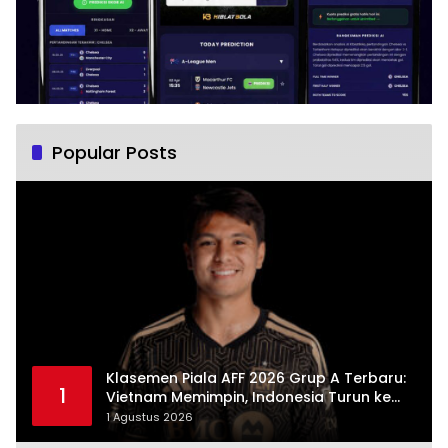
Popular Posts
Klasemen Piala AFF 2026 Grup A Terbaru:
1
Vietnam Memimpin, Indonesia Turun ke
Posisi Tiga
1 Agustus 2026