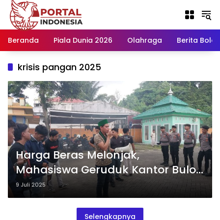
Langsung
ke
konten
Beranda
Piala Dunia 2026
Olahraga
Berita Bola H
krisis pangan 2025
Harga Beras Melonjak,
Mahasiswa Geruduk Kantor Bulog
Mamuju
9 Juli 2025
Selengkapnya