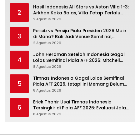
Hasil Indonesia All Stars vs Aston Villa 1-3:
2
Arkhan Kaka Balas, Villa Tetap Terlalu
Rapi
2 Agustus 2026
Persib vs Persija Piala Presiden 2026 Main
3
di Mana? Bali Jadi Venue Semifinal,
Ritmenya Beda
2 Agustus 2026
John Herdman Setelah Indonesia Gagal
4
Lolos Semifinal Piala AFF 2026: Mitchell
Baker Menjanjikan, Pemain Senior Terpukul
8 Agustus 2026
Timnas Indonesia Gagal Lolos Semifinal
5
Piala AFF 2026, tetapi Ini Memang Belum
Garis Akhir
8 Agustus 2026
Erick Thohir Usai Timnas Indonesia
6
Tersingkir di Piala AFF 2026: Evaluasi Jalan,
Agenda Berikutnya Menunggu
8 Agustus 2026