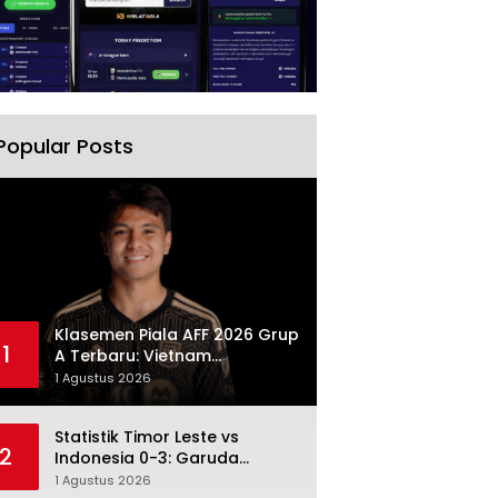
Popular Posts
Klasemen Piala AFF 2026 Grup
1
A Terbaru: Vietnam
Memimpin, Indonesia Turun ke
1 Agustus 2026
Posisi Tiga
Statistik Timor Leste vs
2
Indonesia 0-3: Garuda
Menang Besar Setelah
1 Agustus 2026