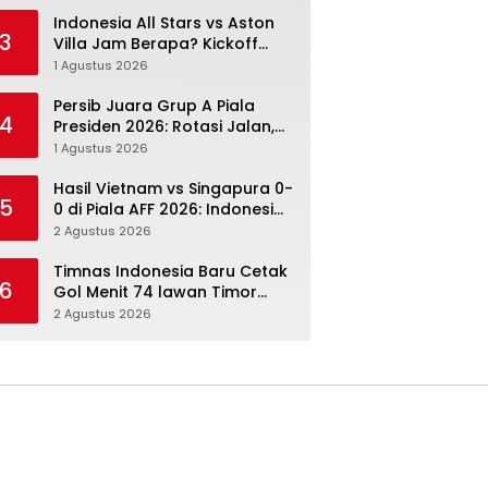
Menang Angka Lebih Dulu
Indonesia All Stars vs Aston
3
Villa Jam Berapa? Kickoff
20.00 WIB dan Cara Nonton
1 Agustus 2026
Resminya
Persib Juara Grup A Piala
4
Presiden 2026: Rotasi Jalan,
Tolic Punya Alasan untuk
1 Agustus 2026
Percaya
Hasil Vietnam vs Singapura 0-
5
0 di Piala AFF 2026: Indonesia
Kini Punya Jalan Terbuka
2 Agustus 2026
Timnas Indonesia Baru Cetak
6
Gol Menit 74 lawan Timor
Leste: Sabar, Rotasi, lalu
2 Agustus 2026
Pecah