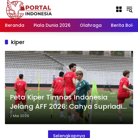
Langsung
ke
konten
Beranda
Piala Dunia 2026
Olahraga
Berita Bola H
kiper
Peta Kiper Timnas Indonesia
Jelang AFF 2026: Cahya Supriadi
vs Kompetitor
2 Mei 2026
Selengkapnya