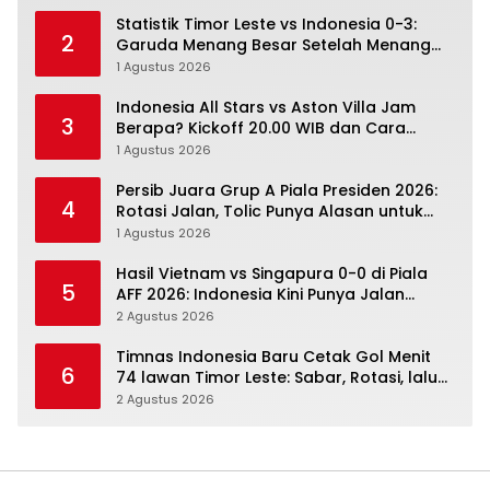
Statistik Timor Leste vs Indonesia 0-3:
2
Garuda Menang Besar Setelah Menang
Angka Lebih Dulu
1 Agustus 2026
Indonesia All Stars vs Aston Villa Jam
3
Berapa? Kickoff 20.00 WIB dan Cara
Nonton Resminya
1 Agustus 2026
Persib Juara Grup A Piala Presiden 2026:
4
Rotasi Jalan, Tolic Punya Alasan untuk
Percaya
1 Agustus 2026
Hasil Vietnam vs Singapura 0-0 di Piala
5
AFF 2026: Indonesia Kini Punya Jalan
Terbuka
2 Agustus 2026
Timnas Indonesia Baru Cetak Gol Menit
6
74 lawan Timor Leste: Sabar, Rotasi, lalu
Pecah
2 Agustus 2026