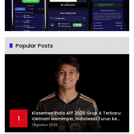
Popular Posts
Klasemen Piala AFF 2026 Grup A Terbaru:
1
Vietnam Memimpin, Indonesia Turun ke
Posisi Tiga
1 Agustus 2026