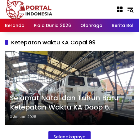
Langsung
ke
konten
Beranda
Piala Dunia 2026
Olahraga
Berita Bola H
Ketepatan waktu KA Capai 99
Selamat Natal dan Tahun Baru
Ketepatan Waktu KA Daop 6
Capai 99,3%
3 Januari 2025
Selengkapnya