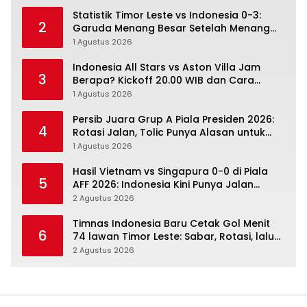
Statistik Timor Leste vs Indonesia 0-3:
2
Garuda Menang Besar Setelah Menang
Angka Lebih Dulu
1 Agustus 2026
Indonesia All Stars vs Aston Villa Jam
3
Berapa? Kickoff 20.00 WIB dan Cara
Nonton Resminya
1 Agustus 2026
Persib Juara Grup A Piala Presiden 2026:
4
Rotasi Jalan, Tolic Punya Alasan untuk
Percaya
1 Agustus 2026
Hasil Vietnam vs Singapura 0-0 di Piala
5
AFF 2026: Indonesia Kini Punya Jalan
Terbuka
2 Agustus 2026
Timnas Indonesia Baru Cetak Gol Menit
6
74 lawan Timor Leste: Sabar, Rotasi, lalu
Pecah
2 Agustus 2026