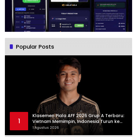
Popular Posts
Klasemen Piala AFF 2026 Grup A Terbaru:
1
Vietnam Memimpin, Indonesia Turun ke
Posisi Tiga
1 Agustus 2026