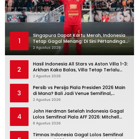
Singapura Dapat Kartu Merah, Indonesia
1
Tetap Gagal Menang: Di Sini Pertandingan
Berbelok
2 Agustus 2026
Hasil Indonesia All Stars vs Aston Villa 1-3:
2
Arkhan Kaka Balas, Villa Tetap Terlalu
Rapi
2 Agustus 2026
Persib vs Persija Piala Presiden 2026 Main
3
di Mana? Bali Jadi Venue Semifinal,
Ritmenya Beda
2 Agustus 2026
John Herdman Setelah Indonesia Gagal
4
Lolos Semifinal Piala AFF 2026: Mitchell
Baker Menjanjikan, Pemain Senior Terpukul
8 Agustus 2026
Timnas Indonesia Gagal Lolos Semifinal