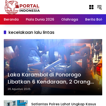
Langsung
ke
konten
Beranda
Piala Dunia 2026
Olahraga
Berita Bola H
kecelakaan lalu lintas
Laka Karambol di Ponorogo
Libatkan 6 Kendaraan, 2 Orang
Luka
26 Agustus 2025
Satlantas Polres Lahat Ungkap Kasus