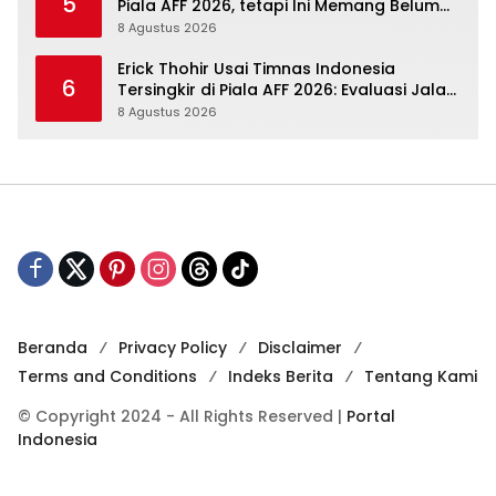
5
Piala AFF 2026, tetapi Ini Memang Belum
Garis Akhir
8 Agustus 2026
Erick Thohir Usai Timnas Indonesia
6
Tersingkir di Piala AFF 2026: Evaluasi Jalan,
Agenda Berikutnya Menunggu
8 Agustus 2026
Beranda
Privacy Policy
Disclaimer
Terms and Conditions
Indeks Berita
Tentang Kami
© Copyright 2024 - All Rights Reserved |
Portal
Indonesia