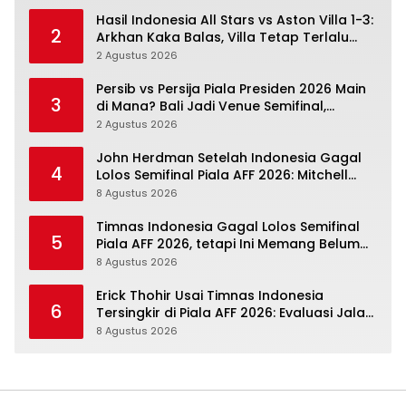
Hasil Indonesia All Stars vs Aston Villa 1-3:
2
Arkhan Kaka Balas, Villa Tetap Terlalu
Rapi
2 Agustus 2026
Persib vs Persija Piala Presiden 2026 Main
3
di Mana? Bali Jadi Venue Semifinal,
Ritmenya Beda
2 Agustus 2026
John Herdman Setelah Indonesia Gagal
4
Lolos Semifinal Piala AFF 2026: Mitchell
Baker Menjanjikan, Pemain Senior Terpukul
8 Agustus 2026
Timnas Indonesia Gagal Lolos Semifinal
5
Piala AFF 2026, tetapi Ini Memang Belum
Garis Akhir
8 Agustus 2026
Erick Thohir Usai Timnas Indonesia
6
Tersingkir di Piala AFF 2026: Evaluasi Jalan,
Agenda Berikutnya Menunggu
8 Agustus 2026