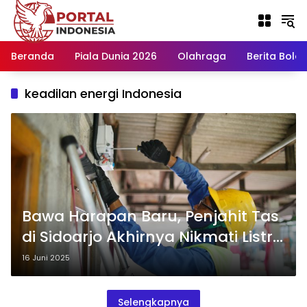
Langsung
ke
konten
Beranda
Piala Dunia 2026
Olahraga
Berita Bola H
keadilan energi Indonesia
Bawa Harapan Baru, Penjahit Tas
di Sidoarjo Akhirnya Nikmati Listrik
Sendiri Lewat Program LUTD
16 Juni 2025
Selengkapnya