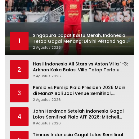
Singapura Dapat Kartu Merah, Indonesia
1
Tetap Gagal Menang: Di Sini Pertandingan
Berbelok
2 Agustus 2026
Hasil Indonesia All Stars vs Aston Villa 1-3:
2
Arkhan Kaka Balas, Villa Tetap Terlalu
Rapi
2 Agustus 2026
Persib vs Persija Piala Presiden 2026 Main
3
di Mana? Bali Jadi Venue Semifinal,
Ritmenya Beda
2 Agustus 2026
John Herdman Setelah Indonesia Gagal
4
Lolos Semifinal Piala AFF 2026: Mitchell
Baker Menjanjikan, Pemain Senior Terpukul
8 Agustus 2026
Timnas Indonesia Gagal Lolos Semifinal