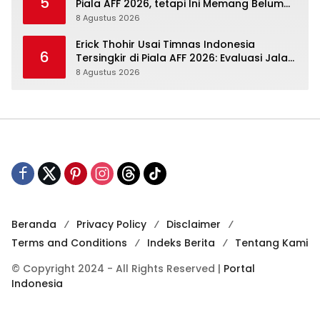
5
Piala AFF 2026, tetapi Ini Memang Belum
Garis Akhir
8 Agustus 2026
Erick Thohir Usai Timnas Indonesia
6
Tersingkir di Piala AFF 2026: Evaluasi Jalan,
Agenda Berikutnya Menunggu
8 Agustus 2026
Beranda
Privacy Policy
Disclaimer
Terms and Conditions
Indeks Berita
Tentang Kami
© Copyright 2024 - All Rights Reserved |
Portal
Indonesia