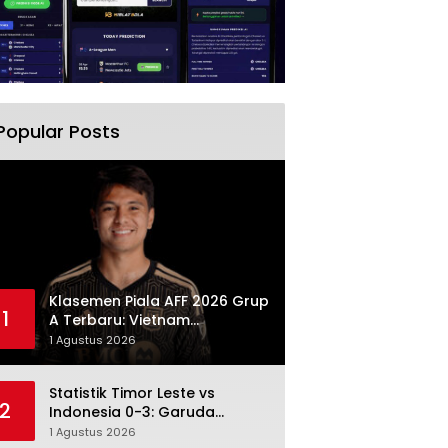
Popular Posts
Klasemen Piala AFF 2026 Grup
1
A Terbaru: Vietnam
Memimpin, Indonesia Turun ke
1 Agustus 2026
Posisi Tiga
Statistik Timor Leste vs
2
Indonesia 0-3: Garuda
Menang Besar Setelah
1 Agustus 2026