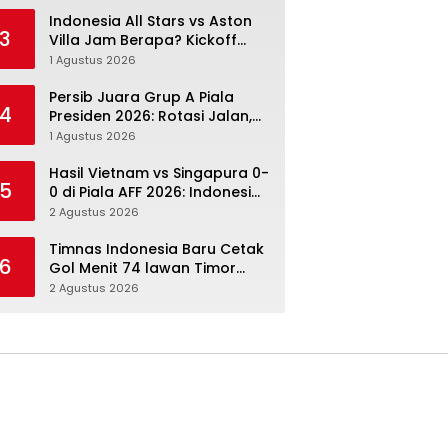
Menang Angka Lebih Dulu
Indonesia All Stars vs Aston
3
Villa Jam Berapa? Kickoff
20.00 WIB dan Cara Nonton
1 Agustus 2026
Resminya
Persib Juara Grup A Piala
4
Presiden 2026: Rotasi Jalan,
Tolic Punya Alasan untuk
1 Agustus 2026
Percaya
Hasil Vietnam vs Singapura 0-
5
0 di Piala AFF 2026: Indonesia
Kini Punya Jalan Terbuka
2 Agustus 2026
Timnas Indonesia Baru Cetak
6
Gol Menit 74 lawan Timor
Leste: Sabar, Rotasi, lalu
2 Agustus 2026
Pecah