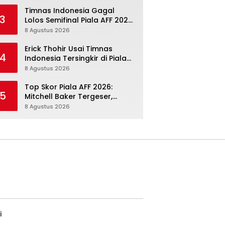
Tumbuh, Adaptasi ASEAN
Belum Tuntas
Timnas Indonesia Gagal
3
Lolos Semifinal Piala AFF 2026:
Regenerasi Ada, Ritme
8 Agustus 2026
Kompetisi Masih Harus
Mengejar
Erick Thohir Usai Timnas
4
Indonesia Tersingkir di Piala
AFF 2026: Evaluasi Jalan,
8 Agustus 2026
Agenda Berikutnya Sudah
Dekat
Top Skor Piala AFF 2026:
5
Mitchell Baker Tergeser,
tetapi Nilainya buat Timnas
8 Agustus 2026
Indonesia Justru Naik
i