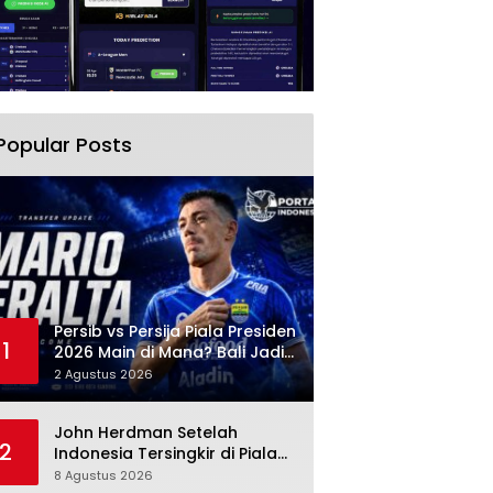
Popular Posts
Persib vs Persija Piala Presiden
1
2026 Main di Mana? Bali Jadi
Venue Semifinal, Ritmenya
2 Agustus 2026
Beda
John Herdman Setelah
2
Indonesia Tersingkir di Piala
AFF 2026: Mitchell Baker
8 Agustus 2026