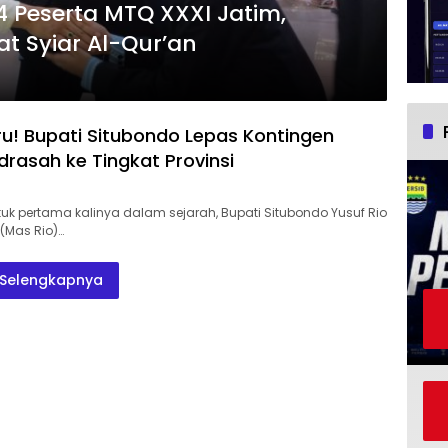
4 Peserta MTQ XXXI Jatim,
t Syiar Al-Qur’an
ru! Bupati Situbondo Lepas Kontingen
drasah ke Tingkat Provinsi
uk pertama kalinya dalam sejarah, Bupati Situbondo Yusuf Rio
(Mas Rio)…
Selengkapnya