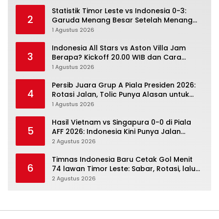
Statistik Timor Leste vs Indonesia 0-3:
2
Garuda Menang Besar Setelah Menang
Angka Lebih Dulu
1 Agustus 2026
Indonesia All Stars vs Aston Villa Jam
3
Berapa? Kickoff 20.00 WIB dan Cara
Nonton Resminya
1 Agustus 2026
Persib Juara Grup A Piala Presiden 2026:
4
Rotasi Jalan, Tolic Punya Alasan untuk
Percaya
1 Agustus 2026
Hasil Vietnam vs Singapura 0-0 di Piala
5
AFF 2026: Indonesia Kini Punya Jalan
Terbuka
2 Agustus 2026
Timnas Indonesia Baru Cetak Gol Menit
6
74 lawan Timor Leste: Sabar, Rotasi, lalu
Pecah
2 Agustus 2026