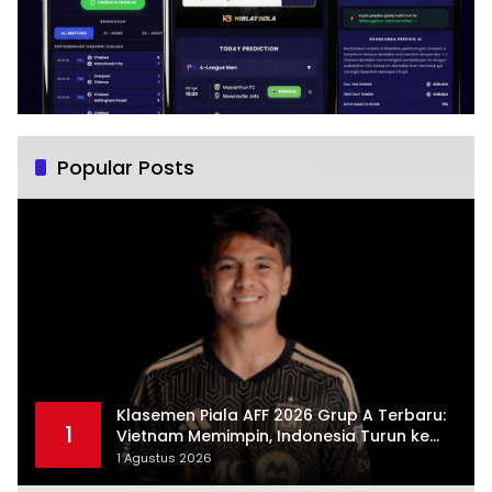
Popular Posts
Klasemen Piala AFF 2026 Grup A Terbaru:
1
Vietnam Memimpin, Indonesia Turun ke
Posisi Tiga
1 Agustus 2026