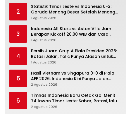
Statistik Timor Leste vs Indonesia 0-3:
2
Garuda Menang Besar Setelah Menang
Angka Lebih Dulu
1 Agustus 2026
Indonesia All Stars vs Aston Villa Jam
3
Berapa? Kickoff 20.00 WIB dan Cara
Nonton Resminya
1 Agustus 2026
Persib Juara Grup A Piala Presiden 2026:
4
Rotasi Jalan, Tolic Punya Alasan untuk
Percaya
1 Agustus 2026
Hasil Vietnam vs Singapura 0-0 di Piala
5
AFF 2026: Indonesia Kini Punya Jalan
Terbuka
2 Agustus 2026
Timnas Indonesia Baru Cetak Gol Menit
6
74 lawan Timor Leste: Sabar, Rotasi, lalu
Pecah
2 Agustus 2026