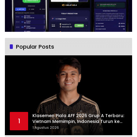
Popular Posts
Klasemen Piala AFF 2026 Grup A Terbaru:
1
Vietnam Memimpin, Indonesia Turun ke
Posisi Tiga
1 Agustus 2026