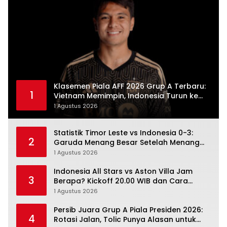
Klasemen Piala AFF 2026 Grup A Terbaru:
1
Vietnam Memimpin, Indonesia Turun ke
Posisi Tiga
1 Agustus 2026
Statistik Timor Leste vs Indonesia 0-3:
2
Garuda Menang Besar Setelah Menang
Angka Lebih Dulu
1 Agustus 2026
Indonesia All Stars vs Aston Villa Jam
3
Berapa? Kickoff 20.00 WIB dan Cara
Nonton Resminya
1 Agustus 2026
Persib Juara Grup A Piala Presiden 2026:
4
Rotasi Jalan, Tolic Punya Alasan untuk