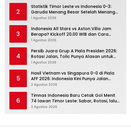
Statistik Timor Leste vs Indonesia 0-3:
2
Garuda Menang Besar Setelah Menang
Angka Lebih Dulu
1 Agustus 2026
Indonesia All Stars vs Aston Villa Jam
3
Berapa? Kickoff 20.00 WIB dan Cara
Nonton Resminya
1 Agustus 2026
Persib Juara Grup A Piala Presiden 2026:
4
Rotasi Jalan, Tolic Punya Alasan untuk
Percaya
1 Agustus 2026
Hasil Vietnam vs Singapura 0-0 di Piala
5
AFF 2026: Indonesia Kini Punya Jalan
Terbuka
2 Agustus 2026
Timnas Indonesia Baru Cetak Gol Menit
6
74 lawan Timor Leste: Sabar, Rotasi, lalu
Pecah
2 Agustus 2026