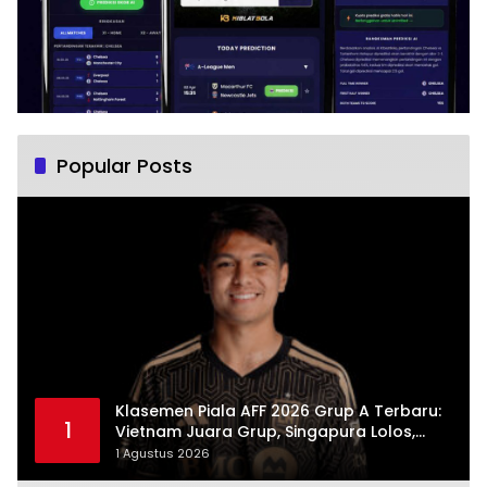
Popular Posts
Klasemen Piala AFF 2026 Grup A Terbaru:
1
Vietnam Juara Grup, Singapura Lolos,
Indonesia Gugur
1 Agustus 2026