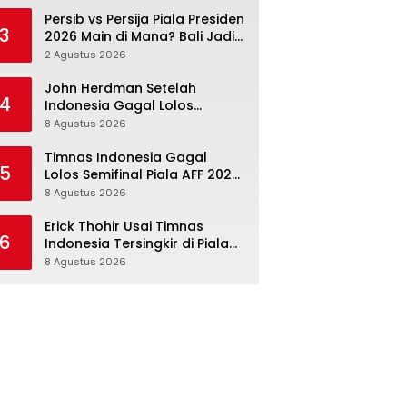
Persib vs Persija Piala Presiden
3
2026 Main di Mana? Bali Jadi
Venue Semifinal, Ritmenya
2 Agustus 2026
Beda
John Herdman Setelah
4
Indonesia Gagal Lolos
Semifinal Piala AFF 2026:
8 Agustus 2026
Mitchell Baker Menjanjikan,
Pemain Senior Terpukul
Timnas Indonesia Gagal
5
Lolos Semifinal Piala AFF 2026,
tetapi Ini Memang Belum
8 Agustus 2026
Garis Akhir
Erick Thohir Usai Timnas
6
Indonesia Tersingkir di Piala
AFF 2026: Evaluasi Jalan,
8 Agustus 2026
Agenda Berikutnya Menunggu