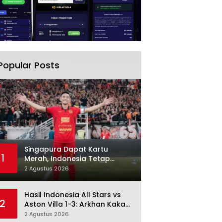
Popular Posts
Singapura Dapat Kartu
1
Merah, Indonesia Tetap
Gagal Menang: Di Sini
2 Agustus 2026
Pertandingan Berbelok
Hasil Indonesia All Stars vs
2
Aston Villa 1-3: Arkhan Kaka
Balas, Villa Tetap Terlalu Rapi
2 Agustus 2026