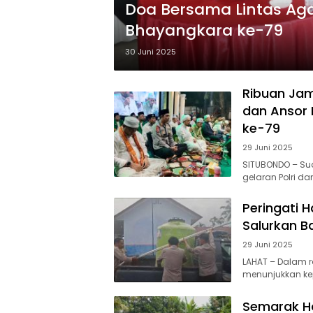
Doa Bersama Lintas Ag
Bhayangkara ke-79
30 Juni 2025
Ribuan Jam
dan Ansor 
ke-79
29 Juni 2025
SITUBONDO – S
gelaran Polri d
Peringati 
Salurkan B
29 Juni 2025
LAHAT – Dalam r
menunjukkan ke
Semarak Ha