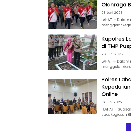
Olahraga 
28 Juni 2025
LAHAT – Dalam r
menggelar kegi
Kapolres L
di TMP Pus
26 Juni 2025
LAHAT — Dalam r
menggelar ziar
Polres Lah
Kepedulia
Online
16 Juni 2025
LAHAT – Suasan
saat kegiatan Bh