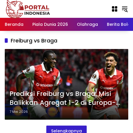
Langsung
ke
konten
Beranda
Piala Dunia 2026
Olahraga
Berita Bola H
Freiburg vs Braga
Prediksi Freiburg vs Braga: Misi
Balikkan Agregat 1-2 di Europa-
Park Stadion
7 Mei 2026
Selengkapnya