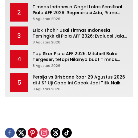
Timnas Indonesia Gagal Lolos Semifinal
2
Piala AFF 2026: Regenerasi Ada, Ritme
Kompetisi Masih Harus Mengejar
8 Agustus 2026
Erick Thohir Usai Timnas Indonesia
3
Tersingkir di Piala AFF 2026: Evaluasi Jalan,
Agenda Berikutnya Sudah Dekat
8 Agustus 2026
Top Skor Piala AFF 2026: Mitchell Baker
4
Tergeser, tetapi Nilainya buat Timnas
Indonesia Justru Naik
8 Agustus 2026
Persija vs Brisbane Roar 29 Agustus 2026
5
di JIS? Uji Coba Ini Cocok Jadi Titik Naik
Macan Kemayoran
9 Agustus 2026