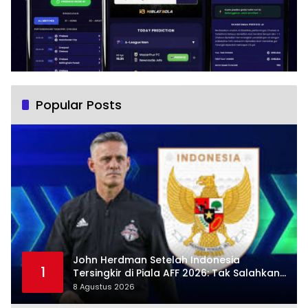
Popular Posts
John Herdman Setelah Indonesia
1
Tersingkir di Piala AFF 2026: Tak Salahkan
Wasit, Mitchell Baker Tetap Jadi Modal
8 Agustus 2026