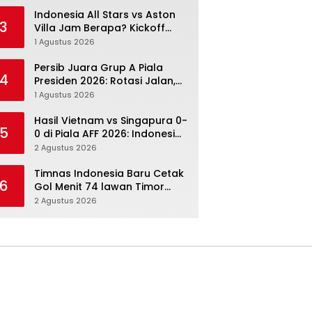
Menang Angka Lebih Dulu
Indonesia All Stars vs Aston
3
Villa Jam Berapa? Kickoff
20.00 WIB dan Cara Nonton
1 Agustus 2026
Resminya
Persib Juara Grup A Piala
4
Presiden 2026: Rotasi Jalan,
Tolic Punya Alasan untuk
1 Agustus 2026
Percaya
Hasil Vietnam vs Singapura 0-
5
0 di Piala AFF 2026: Indonesia
Kini Punya Jalan Terbuka
2 Agustus 2026
Timnas Indonesia Baru Cetak
6
Gol Menit 74 lawan Timor
Leste: Sabar, Rotasi, lalu
2 Agustus 2026
Pecah