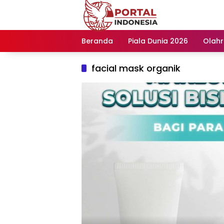
Langsung
ke
konten
Beranda
Piala Dunia 2026
Olah
facial mask organik