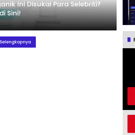
ik Ini Disukai Para Selebriti?
 Sini!
Selengkapnya