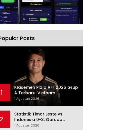
Popular Posts
Klasemen Piala AFF 2026 Grup
1
A Terbaru: Vietnam
Memimpin, Indonesia Turun ke
1 Agustus 2026
Posisi Tiga
Statistik Timor Leste vs
2
Indonesia 0-3: Garuda
Menang Besar Setelah
1 Agustus 2026