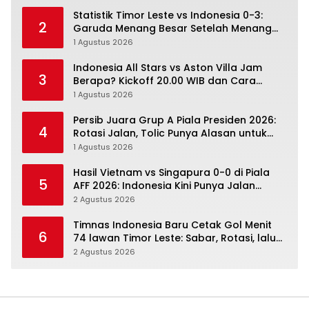
Statistik Timor Leste vs Indonesia 0-3:
2
Garuda Menang Besar Setelah Menang
Angka Lebih Dulu
1 Agustus 2026
Indonesia All Stars vs Aston Villa Jam
3
Berapa? Kickoff 20.00 WIB dan Cara
Nonton Resminya
1 Agustus 2026
Persib Juara Grup A Piala Presiden 2026:
4
Rotasi Jalan, Tolic Punya Alasan untuk
Percaya
1 Agustus 2026
Hasil Vietnam vs Singapura 0-0 di Piala
5
AFF 2026: Indonesia Kini Punya Jalan
Terbuka
2 Agustus 2026
Timnas Indonesia Baru Cetak Gol Menit
6
74 lawan Timor Leste: Sabar, Rotasi, lalu
Pecah
2 Agustus 2026