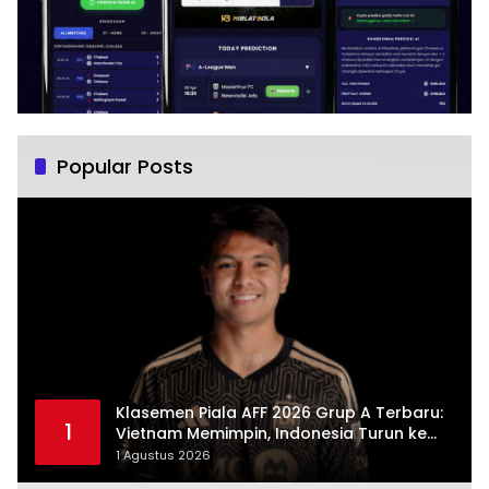
Popular Posts
Klasemen Piala AFF 2026 Grup A Terbaru:
1
Vietnam Memimpin, Indonesia Turun ke
Posisi Tiga
1 Agustus 2026