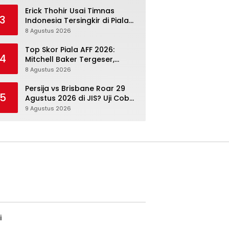
Kompetisi Masih Harus
Mengejar
Erick Thohir Usai Timnas
3
Indonesia Tersingkir di Piala
AFF 2026: Evaluasi Jalan,
8 Agustus 2026
Agenda Berikutnya Sudah
Dekat
Top Skor Piala AFF 2026:
4
Mitchell Baker Tergeser,
tetapi Nilainya buat Timnas
8 Agustus 2026
Indonesia Justru Naik
Persija vs Brisbane Roar 29
5
Agustus 2026 di JIS? Uji Coba
Ini Cocok Jadi Titik Naik
9 Agustus 2026
Macan Kemayoran
i