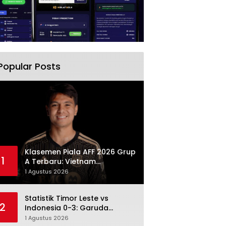
Popular Posts
Klasemen Piala AFF 2026 Grup
1
A Terbaru: Vietnam
Memimpin, Indonesia Turun ke
1 Agustus 2026
Posisi Tiga
Statistik Timor Leste vs
2
Indonesia 0-3: Garuda
Menang Besar Setelah
1 Agustus 2026