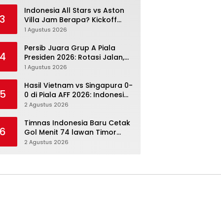
Menang Angka Lebih Dulu
Indonesia All Stars vs Aston
3
Villa Jam Berapa? Kickoff
20.00 WIB dan Cara Nonton
1 Agustus 2026
Resminya
Persib Juara Grup A Piala
4
Presiden 2026: Rotasi Jalan,
Tolic Punya Alasan untuk
1 Agustus 2026
Percaya
Hasil Vietnam vs Singapura 0-
5
0 di Piala AFF 2026: Indonesia
Kini Punya Jalan Terbuka
2 Agustus 2026
Timnas Indonesia Baru Cetak
6
Gol Menit 74 lawan Timor
Leste: Sabar, Rotasi, lalu
2 Agustus 2026
Pecah