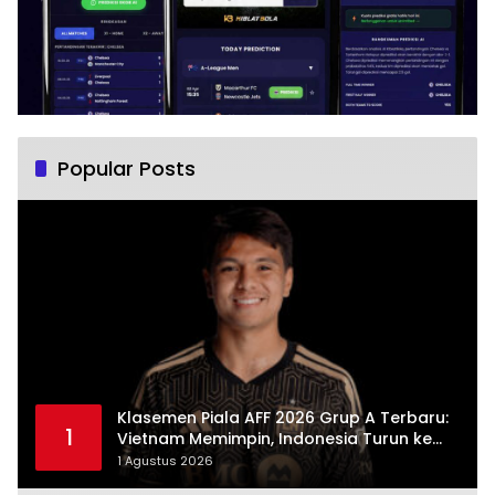
Popular Posts
Klasemen Piala AFF 2026 Grup A Terbaru:
1
Vietnam Memimpin, Indonesia Turun ke
Posisi Tiga
1 Agustus 2026