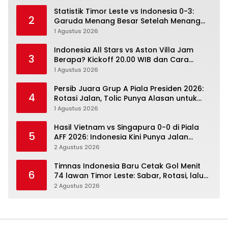
Statistik Timor Leste vs Indonesia 0-3:
2
Garuda Menang Besar Setelah Menang
Angka Lebih Dulu
1 Agustus 2026
Indonesia All Stars vs Aston Villa Jam
3
Berapa? Kickoff 20.00 WIB dan Cara
Nonton Resminya
1 Agustus 2026
Persib Juara Grup A Piala Presiden 2026:
4
Rotasi Jalan, Tolic Punya Alasan untuk
Percaya
1 Agustus 2026
Hasil Vietnam vs Singapura 0-0 di Piala
5
AFF 2026: Indonesia Kini Punya Jalan
Terbuka
2 Agustus 2026
Timnas Indonesia Baru Cetak Gol Menit
6
74 lawan Timor Leste: Sabar, Rotasi, lalu
Pecah
2 Agustus 2026