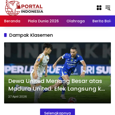
Langsung
ke
konten
Beranda
Piala Dunia 2026
Olahraga
Berita Bola H
Dampak Klasemen
Dewa United Menang Besar atas
Madura United: Efek Langsung ke
Dua Sisi Klasemen
27 April 2026
Selengkapnya