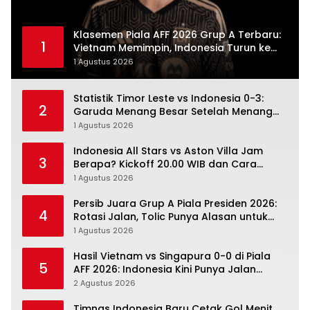
Klasemen Piala AFF 2026 Grup A Terbaru:
1
Vietnam Memimpin, Indonesia Turun ke
Posisi Tiga
1 Agustus 2026
Statistik Timor Leste vs Indonesia 0-3:
2
Garuda Menang Besar Setelah Menang
Angka Lebih Dulu
1 Agustus 2026
Indonesia All Stars vs Aston Villa Jam
3
Berapa? Kickoff 20.00 WIB dan Cara
Nonton Resminya
1 Agustus 2026
Persib Juara Grup A Piala Presiden 2026:
4
Rotasi Jalan, Tolic Punya Alasan untuk
Percaya
1 Agustus 2026
Hasil Vietnam vs Singapura 0-0 di Piala
5
AFF 2026: Indonesia Kini Punya Jalan
Terbuka
2 Agustus 2026
Timnas Indonesia Baru Cetak Gol Menit