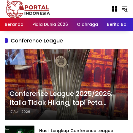
Langsung
ke
konten
Beranda
Piala Dunia 2026
Olahraga
Berita Bola H
Conference League
Conference League 2025/2026:
Italia Tidak Hilang, tapi Peta
Kekuatan Eropa Sudah Berubah
17 April 2026
Hasil Lengkap Conference League