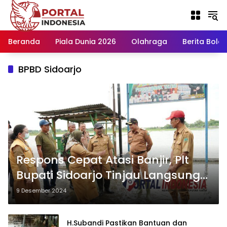
Langsung
ke
konten
Beranda
Piala Dunia 2026
Olahraga
Berita Bola H
BPBD Sidoarjo
Respons Cepat Atasi Banjir, Plt
Bupati Sidoarjo Tinjau Langsung
Wilayah Terdampak
9 Desember 2024
H.Subandi Pastikan Bantuan dan