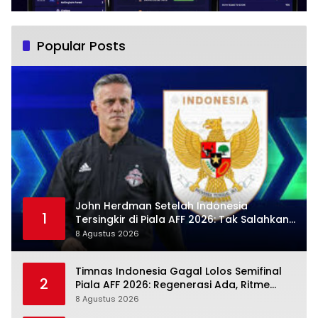
Popular Posts
John Herdman Setelah Indonesia
1
Tersingkir di Piala AFF 2026: Tak Salahkan
Wasit, Mitchell Baker Tetap Jadi Modal
8 Agustus 2026
Timnas Indonesia Gagal Lolos Semifinal
2
Piala AFF 2026: Regenerasi Ada, Ritme
Kompetisi Masih Harus Mengejar
8 Agustus 2026