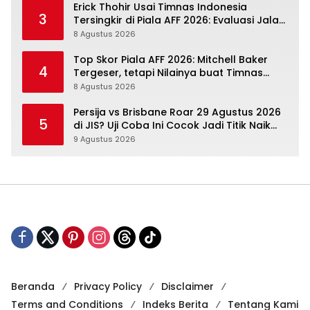
Erick Thohir Usai Timnas Indonesia
3
Tersingkir di Piala AFF 2026: Evaluasi Jalan,
Agenda Berikutnya Sudah Dekat
8 Agustus 2026
Top Skor Piala AFF 2026: Mitchell Baker
4
Tergeser, tetapi Nilainya buat Timnas
Indonesia Justru Naik
8 Agustus 2026
Persija vs Brisbane Roar 29 Agustus 2026
5
di JIS? Uji Coba Ini Cocok Jadi Titik Naik
Macan Kemayoran
9 Agustus 2026
Beranda
Privacy Policy
Disclaimer
Terms and Conditions
Indeks Berita
Tentang Kami