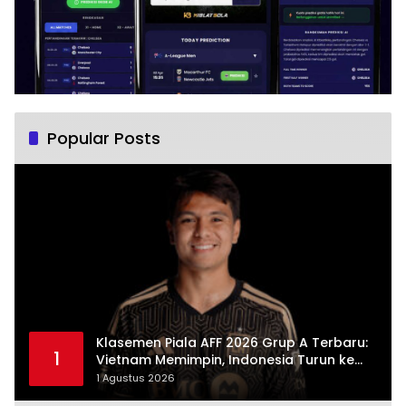
Popular Posts
Klasemen Piala AFF 2026 Grup A Terbaru:
1
Vietnam Memimpin, Indonesia Turun ke
Posisi Tiga
1 Agustus 2026