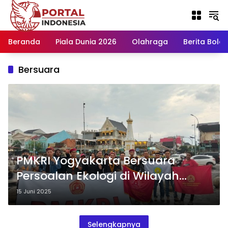
Langsung
ke
konten
Beranda
Piala Dunia 2026
Olahraga
Berita Bola H
Bersuara
PMKRI Yogyakarta Bersuara
Persoalan Ekologi di Wilayah
Indonesia Timur
15 Juni 2025
Selengkapnya