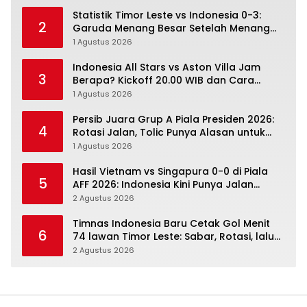
Statistik Timor Leste vs Indonesia 0-3:
2
Garuda Menang Besar Setelah Menang
Angka Lebih Dulu
1 Agustus 2026
Indonesia All Stars vs Aston Villa Jam
3
Berapa? Kickoff 20.00 WIB dan Cara
Nonton Resminya
1 Agustus 2026
Persib Juara Grup A Piala Presiden 2026:
4
Rotasi Jalan, Tolic Punya Alasan untuk
Percaya
1 Agustus 2026
Hasil Vietnam vs Singapura 0-0 di Piala
5
AFF 2026: Indonesia Kini Punya Jalan
Terbuka
2 Agustus 2026
Timnas Indonesia Baru Cetak Gol Menit
6
74 lawan Timor Leste: Sabar, Rotasi, lalu
Pecah
2 Agustus 2026