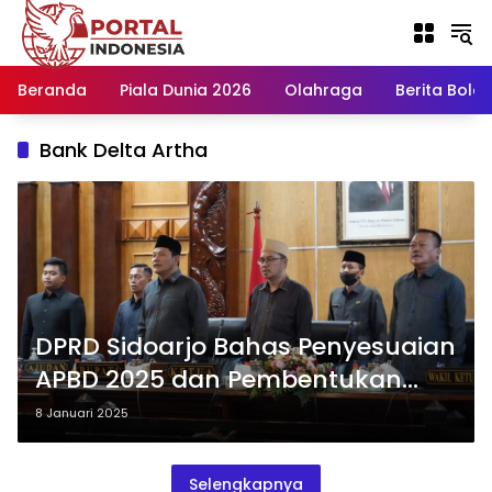
Langsung
ke
konten
Beranda
Piala Dunia 2026
Olahraga
Berita Bola H
Bank Delta Artha
DPRD Sidoarjo Bahas Penyesuaian
APBD 2025 dan Pembentukan
Bank Delta Artha di Rapat
8 Januari 2025
Paripurna
Selengkapnya