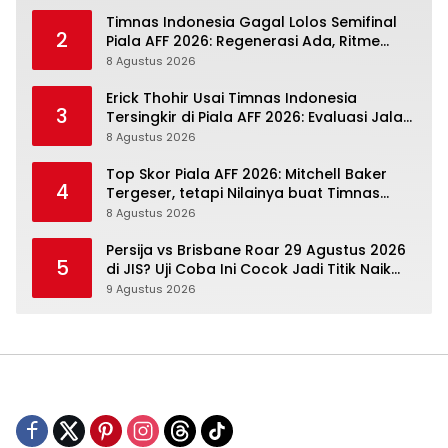
Timnas Indonesia Gagal Lolos Semifinal
2
Piala AFF 2026: Regenerasi Ada, Ritme
Kompetisi Masih Harus Mengejar
8 Agustus 2026
Erick Thohir Usai Timnas Indonesia
3
Tersingkir di Piala AFF 2026: Evaluasi Jalan,
Agenda Berikutnya Sudah Dekat
8 Agustus 2026
Top Skor Piala AFF 2026: Mitchell Baker
4
Tergeser, tetapi Nilainya buat Timnas
Indonesia Justru Naik
8 Agustus 2026
Persija vs Brisbane Roar 29 Agustus 2026
5
di JIS? Uji Coba Ini Cocok Jadi Titik Naik
Macan Kemayoran
9 Agustus 2026