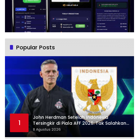
Popular Posts
John Herdman Setelah Indonesia
1
Tersingkir di Piala AFF 2026: Tak Salahkan
Wasit, Mitchell Baker Tetap Jadi Modal
8 Agustus 2026