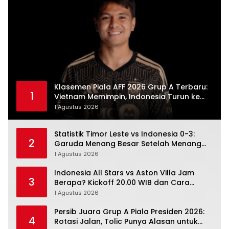
Klasemen Piala AFF 2026 Grup A Terbaru:
1
Vietnam Memimpin, Indonesia Turun ke
Posisi Tiga
1 Agustus 2026
Statistik Timor Leste vs Indonesia 0-3:
2
Garuda Menang Besar Setelah Menang
Angka Lebih Dulu
1 Agustus 2026
Indonesia All Stars vs Aston Villa Jam
3
Berapa? Kickoff 20.00 WIB dan Cara
Nonton Resminya
1 Agustus 2026
Persib Juara Grup A Piala Presiden 2026:
4
Rotasi Jalan, Tolic Punya Alasan untuk