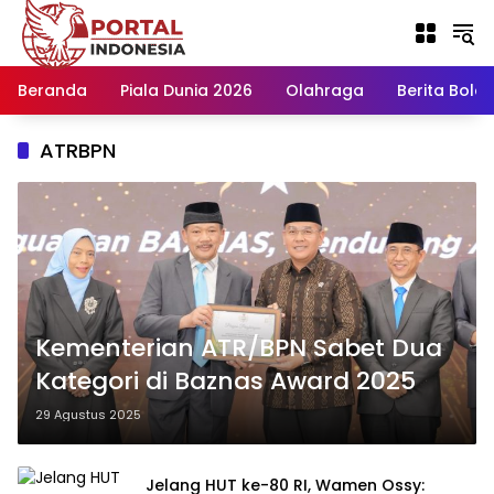
Langsung
ke
konten
Beranda
Piala Dunia 2026
Olahraga
Berita Bola H
ATRBPN
Kementerian ATR/BPN Sabet Dua
Kategori di Baznas Award 2025
29 Agustus 2025
Jelang HUT ke-80 RI, Wamen Ossy: