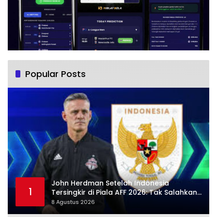
Popular Posts
John Herdman Setelah Indonesia
1
Tersingkir di Piala AFF 2026: Tak Salahkan
Wasit, Mitchell Baker Tetap Jadi Modal
8 Agustus 2026