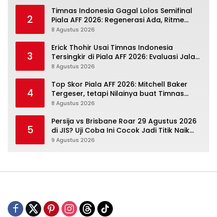
Timnas Indonesia Gagal Lolos Semifinal
2
Piala AFF 2026: Regenerasi Ada, Ritme
Kompetisi Masih Harus Mengejar
8 Agustus 2026
Erick Thohir Usai Timnas Indonesia
3
Tersingkir di Piala AFF 2026: Evaluasi Jalan,
Agenda Berikutnya Sudah Dekat
8 Agustus 2026
Top Skor Piala AFF 2026: Mitchell Baker
4
Tergeser, tetapi Nilainya buat Timnas
Indonesia Justru Naik
8 Agustus 2026
Persija vs Brisbane Roar 29 Agustus 2026
5
di JIS? Uji Coba Ini Cocok Jadi Titik Naik
Macan Kemayoran
9 Agustus 2026