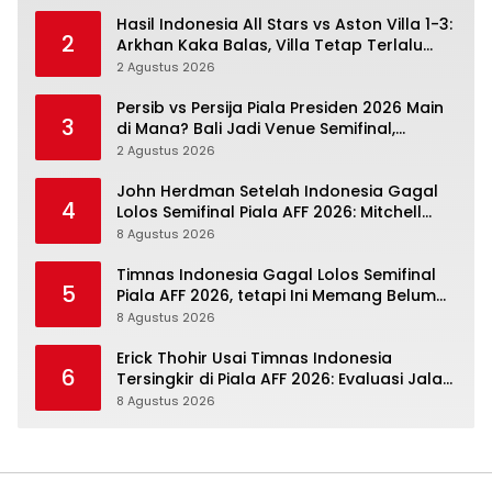
Hasil Indonesia All Stars vs Aston Villa 1-3:
2
Arkhan Kaka Balas, Villa Tetap Terlalu
Rapi
2 Agustus 2026
Persib vs Persija Piala Presiden 2026 Main
3
di Mana? Bali Jadi Venue Semifinal,
Ritmenya Beda
2 Agustus 2026
John Herdman Setelah Indonesia Gagal
4
Lolos Semifinal Piala AFF 2026: Mitchell
Baker Menjanjikan, Pemain Senior Terpukul
8 Agustus 2026
Timnas Indonesia Gagal Lolos Semifinal
5
Piala AFF 2026, tetapi Ini Memang Belum
Garis Akhir
8 Agustus 2026
Erick Thohir Usai Timnas Indonesia
6
Tersingkir di Piala AFF 2026: Evaluasi Jalan,
Agenda Berikutnya Menunggu
8 Agustus 2026