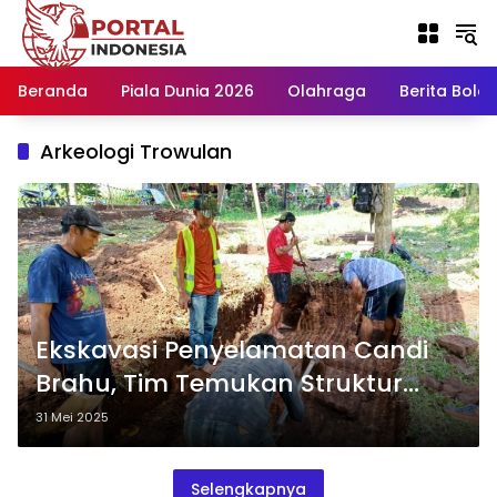
Langsung
ke
konten
Beranda
Piala Dunia 2026
Olahraga
Berita Bola H
Arkeologi Trowulan
Ekskavasi Penyelamatan Candi
Brahu, Tim Temukan Struktur
Bata Diduga Bagian Pagar
31 Mei 2025
Selengkapnya