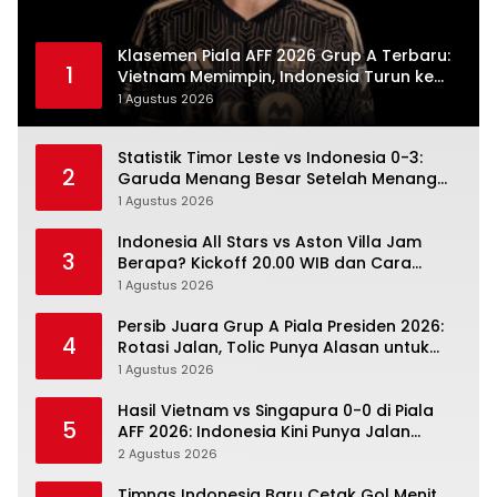
Klasemen Piala AFF 2026 Grup A Terbaru:
1
Vietnam Memimpin, Indonesia Turun ke
Posisi Tiga
1 Agustus 2026
Statistik Timor Leste vs Indonesia 0-3:
2
Garuda Menang Besar Setelah Menang
Angka Lebih Dulu
1 Agustus 2026
Indonesia All Stars vs Aston Villa Jam
3
Berapa? Kickoff 20.00 WIB dan Cara
Nonton Resminya
1 Agustus 2026
Persib Juara Grup A Piala Presiden 2026:
4
Rotasi Jalan, Tolic Punya Alasan untuk
Percaya
1 Agustus 2026
Hasil Vietnam vs Singapura 0-0 di Piala
5
AFF 2026: Indonesia Kini Punya Jalan
Terbuka
2 Agustus 2026
Timnas Indonesia Baru Cetak Gol Menit