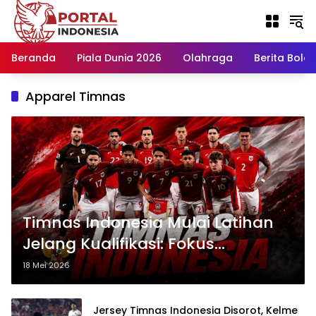
Langsung
ke
konten
Beranda
Piala Dunia 2026
Olahraga
Berita Bola H
Apparel Timnas
Timnas Indonesia Mulai Latihan
Jelang Kualifikasi: Fokus
Intensitas dan Komposisi Pemain
18 Mei 2026
Jersey Timnas Indonesia Disorot, Kelme