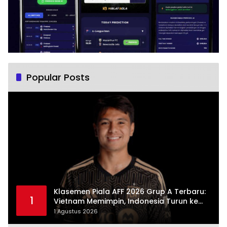
Popular Posts
Klasemen Piala AFF 2026 Grup A Terbaru:
1
Vietnam Memimpin, Indonesia Turun ke
Posisi Tiga
1 Agustus 2026