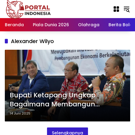
Langsung
ke
konten
Beranda
Piala Dunia 2026
Olahraga
Berita Bola H
Alexander Wilyo
Bupati Ketapang Ungkap
Bagaimana Membangun
Daerahnya di UGM
14 Juni 2025
Selengkapnya