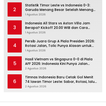
Statistik Timor Leste vs Indonesia 0-3:
2
Garuda Menang Besar Setelah Menang
Angka Lebih Dulu
1 Agustus 2026
Indonesia All Stars vs Aston Villa Jam
3
Berapa? Kickoff 20.00 WIB dan Cara
Nonton Resminya
1 Agustus 2026
Persib Juara Grup A Piala Presiden 2026:
4
Rotasi Jalan, Tolic Punya Alasan untuk
Percaya
1 Agustus 2026
Hasil Vietnam vs Singapura 0-0 di Piala
5
AFF 2026: Indonesia Kini Punya Jalan
Terbuka
2 Agustus 2026
Timnas Indonesia Baru Cetak Gol Menit
6
74 lawan Timor Leste: Sabar, Rotasi, lalu
Pecah
2 Agustus 2026