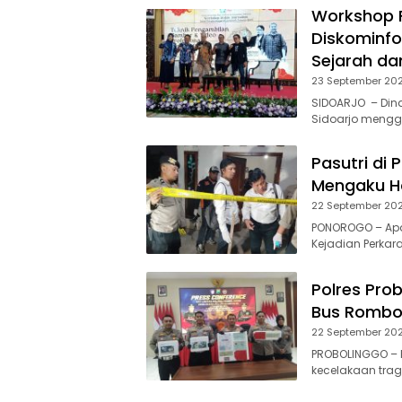
Workshop F
Diskominfo
Sejarah da
23 September 20
SIDOARJO – Dina
Sidoarjo mengge
Pasutri di
Mengaku Ha
22 September 20
PONOROGO – Apar
Kejadian Perkar
Polres Pro
Bus Rombon
22 September 20
PROBOLINGGO – P
kecelakaan tra