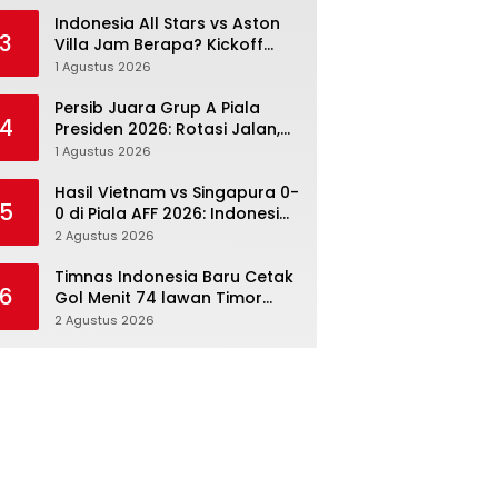
Menang Angka Lebih Dulu
Indonesia All Stars vs Aston
3
Villa Jam Berapa? Kickoff
20.00 WIB dan Cara Nonton
1 Agustus 2026
Resminya
Persib Juara Grup A Piala
4
Presiden 2026: Rotasi Jalan,
Tolic Punya Alasan untuk
1 Agustus 2026
Percaya
Hasil Vietnam vs Singapura 0-
5
0 di Piala AFF 2026: Indonesia
Kini Punya Jalan Terbuka
2 Agustus 2026
Timnas Indonesia Baru Cetak
6
Gol Menit 74 lawan Timor
Leste: Sabar, Rotasi, lalu
2 Agustus 2026
Pecah