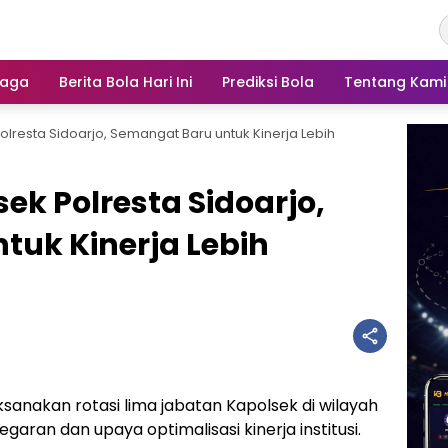
raga
Berita Bola Hari Ini
Prediksi Bola
Tentang Kami
olresta Sidoarjo, Semangat Baru untuk Kinerja Lebih
ek Polresta Sidoarjo,
tuk Kinerja Lebih
ksanakan rotasi lima jabatan Kapolsek di wilayah
aran dan upaya optimalisasi kinerja institusi.