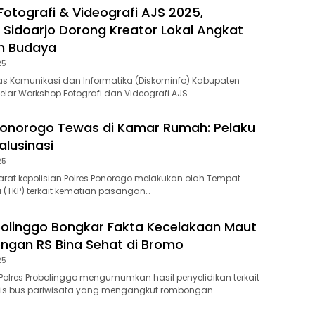
otografi & Videografi AJS 2025,
 Sidoarjo Dorong Kreator Lokal Angkat
n Budaya
25
s Komunikasi dan Informatika (Diskominfo) Kabupaten
lar Workshop Fotografi dan Videografi AJS…
 Ponorogo Tewas di Kamar Rumah: Pelaku
lusinasi
25
at kepolisian Polres Ponorogo melakukan olah Tempat
a (TKP) terkait kematian pasangan…
bolinggo Bongkar Fakta Kecelakaan Maut
gan RS Bina Sehat di Bromo
25
olres Probolinggo mengumumkan hasil penyelidikan terkait
gis bus pariwisata yang mengangkut rombongan…