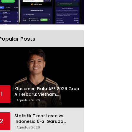
Popular Posts
Klasemen Piala AFF 2026 Grup
1
A Terbaru: Vietnam
Memimpin, Indonesia Turun ke
1 Agustus 2026
Posisi Tiga
Statistik Timor Leste vs
2
Indonesia 0-3: Garuda
Menang Besar Setelah
1 Agustus 2026