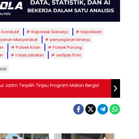
 Kondusif
Kapolsek Sidoarjo
Kepolisian
ayanan Masyarakat
penyegaran kinerja
an
Polsek Krian
Polsek Porong
in
rotasi jabatan
sertijab Polri
AKSI
ur Jatim Terpilih Tinjau Program Makan Bergizi