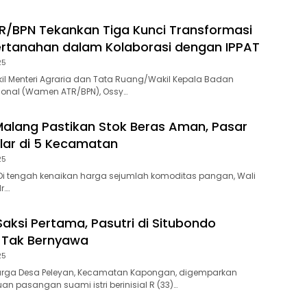
/BPN Tekankan Tiga Kunci Transformasi
rtanahan dalam Kolaborasi dengan IPPAT
25
l Menteri Agraria dan Tata Ruang/Wakil Kepala Badan
ional (Wamen ATR/BPN), Ossy…
Malang Pastikan Stok Beras Aman, Pasar
lar di 5 Kecamatan
25
Di tengah kenaikan harga sejumlah komoditas pangan, Wali
r….
Saksi Pertama, Pasutri di Situbondo
 Tak Bernyawa
25
rga Desa Peleyan, Kecamatan Kapongan, digemparkan
 pasangan suami istri berinisial R (33)…