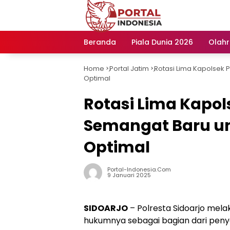
Langsung
ke
konten
Beranda
Piala Dunia 2026
Olah
Home
Portal Jatim
Rotasi Lima Kapolsek P
-
-
Optimal
Rotasi Lima Kapols
Semangat Baru un
Optimal
Portal-Indonesia.com
9 Januari 2025
SIDOARJO
– Polresta Sidoarjo mela
hukumnya sebagai bagian dari penyeg