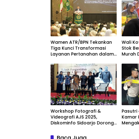
Wamen ATR/BPN Tekankan
Wali Ko
Tiga Kunci Transformasi
Stok Be
Layanan Pertanahan dalam
Murah D
Kolaborasi dengan IPPAT
Kecam
Workshop Fotografi &
Pasutri
Videografi AJS 2025,
Kamar 
Diskominfo Sidoarjo Dorong
Mengak
Kreator Lokal Angkat
Sejarah dan Budaya
Baca Juga