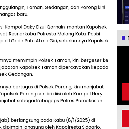
Tanggulangin, Taman, Gedangan, dan Porong kini
mangat baru.
osi Kompol Daky Dzul Qornain, mantan Kapolsek
asat Resnarkoba Polresta Malang Kota. Posisi
mpol I Gede Putu Atma Giri, sebelumnya Kapolsek
mnya memimpin Polsek Taman, kini bergeser ke
u, jabatan Kapolsek Taman dipercayakan kepada
lsek Gedangan.
nya bertugas di Polsek Porong, kini menjabat
apolsek Porong sendiri diisi oleh Kompol Hery
enjabat sebagai Kabagops Polres Pamekasan.
ijab) berlangsung pada Rabu (8/1/2025) di
 dipimpin langsung oleh Kapolresta Sidoarjo,