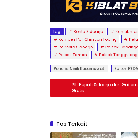
Tag:
Berita Sidoarjo
Kamtibmas
Kombes Pol. Christian Tobing
Pel
Polresta Sidoarjo
Polsek Gedang
Polsek Taman
Polsek Tanggulang
Penulis: Ninik Kusumawati
Editor: RED
Plt. Bupati Sidoarjo dan Gubern
Gratis
Pos Terkait